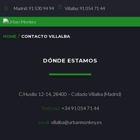
Madrid: 91 530 94 94
Villalba: 91 054 71 44
/
HOME
CONTACTO VILLALBA
DÓNDE ESTAMOS
C/Husillo 12-14, 28400 – Collado Villalba (Madrid)
Teléfono:
+34 91 054 71 44
email:
villalba@urbanmonkey.es