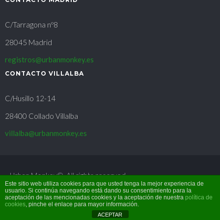
C/Tarragona nº8
28045 Madrid
registros@urbanmonkey.es
CONTACTO VILLALBA
C/Husillo 12-14
28400 Collado Villalba
villalba@urbanmonkey.es
Urban Monkey©. All rights reserved.
Este sitio web utiliza cookies para que usted tenga la mejor experiencia de
usuario. Si continúa navegando está dando su consentimiento para la
Aviso Legal
|
Política de cookies
aceptación de las mencionadas cookies y la aceptación de nuestra
política de
cookies
, pinche el enlace para mayor información.
ACEPTAR