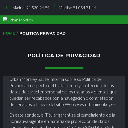
Madrid: 91 530 94 94
Villalba: 91 054 71 44
/
HOME
POLITICA PRIVACIDAD
POLÍTICA DE PRIVACIDAD
Urban Monkey S.L. te informa sobre su Política de
Privacidad respecto del tratamiento y protección de los
datos de carácter personal de los usuarios y clientes que
puedan ser recabados por la navegación o contratación
de servicios a través del sitio Web www.urbanmonkey.es.
En este sentido, el Titular garantiza el cumplimiento de la
normativa vigente en materia de protección de datos
personales, reflejada en la Ley Orgánica 3/2018, de 5 de