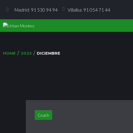
Madrid: 91 530 94 94
Villalba: 91 054 71 44
/
/
HOME
2023
DICIEMBRE
Coach