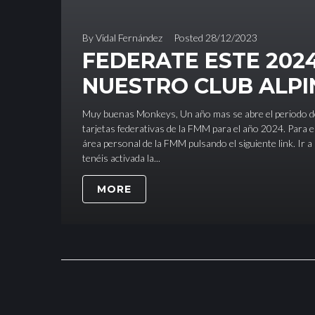
By
Vidal Fernández
Posted
28/12/2023
FEDERATE ESTE 202
NUESTRO CLUB ALP
Muy buenas Monkeys, Un año mas se abre el periodo de
tarjetas federativas de la FMM para el año 2024. Para el
área personal de la FMM pulsando el siguiente link. Ir 
tenéis activada la...
MORE