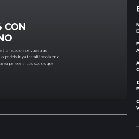
4 CON
INO
 tramitación de vuestras
lo podéis ir ya tramitándola en el
A
a área personal Las socios que
1